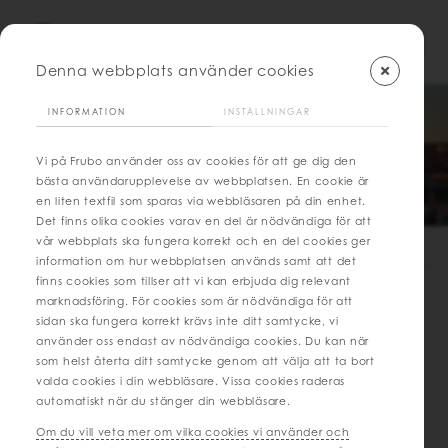
Denna webbplats använder cookies
INFORMATION
INSTÄLLNINGAR
FRUBO AB | NYHETER
Vi på Frubo använder oss av cookies för att ge dig den
SENASTE NYTT
bästa användarupplevelse av webbplatsen. En cookie är
en liten textfil som sparas via webbläsaren på din enhet.
Det finns olika cookies varav en del är nödvändiga för att
vår webbplats ska fungera korrekt och en del cookies ger
information om hur webbplatsen används samt att det
finns cookies som tillser att vi kan erbjuda dig relevant
2026-07-10
marknadsföring. För cookies som är nödvändiga för att
sidan ska fungera korrekt krävs inte ditt samtycke, vi
Semesterstängt ☀️
använder oss endast av nödvändiga cookies. Du kan när
som helst återta ditt samtycke genom att välja att ta bort
Nu är det dags för oss att ladda batterierna och njuta av
valda cookies i din webbläsare. Vissa cookies raderas
sommaren. Därför håller vi semesterstängt under vecka 29
automatiskt när du stänger din webbläsare.
och 30. ☀️
Under den här perioden har vi begränsad möjlighet att
Om du vill veta mer om vilka cookies vi använder och