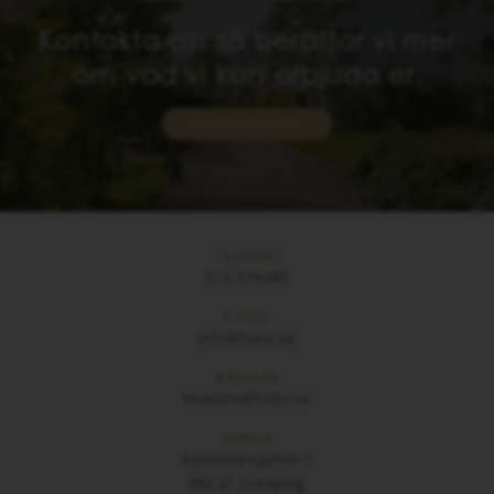
Kontakta oss så berättar vi mer
om vad vi kan erbjuda er.
BEGÄR OFFERT HÄR!
TELEFON
013-374080
E-POST
info@frubo.se
MÄKLARE
maklare@frubo.se
ADRESS
Apotekaregatan 7
582 27 Linköping